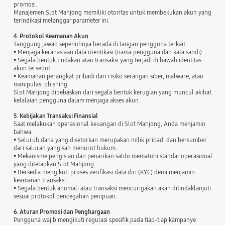
promosi.
Manajemen Slot Mahjong memiliki otoritas untuk membekukan akun yang
terindikasi melanggar parameter ini.
4. Protokol Keamanan Akun
Tanggung jawab sepenuhnya berada di tangan pengguna terkait:
• Menjaga kerahasiaan data otentikasi (nama pengguna dan kata sandi).
• Segala bentuk tindakan atau transaksi yang terjadi di bawah identitas
akun tersebut.
• Keamanan perangkat pribadi dari risiko serangan siber, malware, atau
manipulasi phishing.
Slot Mahjong dibebaskan dari segala bentuk kerugian yang muncul akibat
kelalaian pengguna dalam menjaga akses akun.
5. Kebijakan Transaksi Finansial
Saat melakukan operasional keuangan di Slot Mahjong, Anda menjamin
bahwa:
• Seluruh dana yang disetorkan merupakan milik pribadi dan bersumber
dari saluran yang sah menurut hukum.
• Mekanisme pengisian dan penarikan saldo mematuhi standar operasional
yang ditetapkan Slot Mahjong.
• Bersedia mengikuti proses verifikasi data diri (KYC) demi menjamin
keamanan transaksi.
• Segala bentuk anomali atau transaksi mencurigakan akan ditindaklanjuti
sesuai protokol pencegahan penipuan.
6. Aturan Promosi dan Penghargaan
Pengguna wajib mengikuti regulasi spesifik pada tiap-tiap kampanye