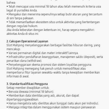
bahwa:
• Telah mencapai usia minimal 18 tahun atau telah memenuhi kriteria usia
legal di yurisdiksi Anda.
• Mengakui dan menerima sepenuhnya setiap butir aturan yang tercantum
di sini tanpa paksaan.
• Tidak memanfaatkan ekosistem situs untuk aktivitas yang bertentangan
dengan regulasi hukum.
Jika Anda keberatan dengan ketentuan ini, harap segera mengakhiri
aktivitas Anda di situs ini.
2. Cakupan Operasional Layanan
Slot Mahjong menyelenggarakan berbagai fasilitas hiburan daring, yang
mencakup:
• Variasi permainan digital dan materi interaktif lainnya.
• Infrastruktur pendaftaran keanggotaan, manajemen saldo (deposit), serta
penarikan dana (withdraw).
• Penyelenggaraan skema promosi dan sistem loyalitas pengguna.
Slot Mahjong memegang hak penuh untuk memodifikasi atau
memperbarui fitur layanan sewaktu-waktu tanpa kewajiban memberikan
informasi di awal.
3. Standar Kualifikasi Pengguna
Setiap member diwajibkan untuk:
• Berusia dewasa (minimal 18 tahun).
• Memberikan data identitas yang asli, akurat, dan dapat
dipertanggungjawabkan.
• Hanya mengelola satu identitas akun tunggal (satu akun per individu).
• Menjaga integritas dalam menggunakan sistem maupun penawaran