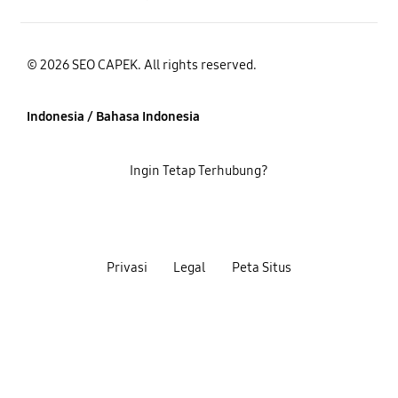
© 2026 SEO CAPEK. All rights reserved.
Indonesia / Bahasa Indonesia
Ingin Tetap Terhubung?
Privasi
Legal
Peta Situs