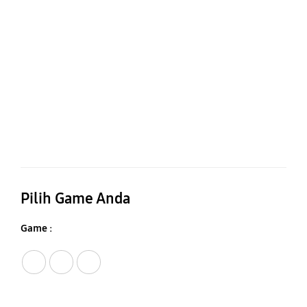
Pilih Game Anda
Game :
Mahjong Ways
Sweet Bonanza
Gates of Olympus