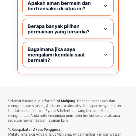
Apakah aman bermain dan
bertransaksi di situs ini?
Berapa banyak pilihan
permainan yang tersedia?
Bagaimana jika saya
mengalami kendala saat
bermain?
Selamat datang di platform
Slot Mahjong
. Dengan mengakses dan
menggunakan situs ini, Anda secara otomatis dianggap menyetujui serta
tunduk pada pedoman Syarat & Ketentuan yang berlaku. Kami
menghimbau Anda untuk meninjau poin-poin berikut secara saksama
sebelum memanfaatkan layanan kami.
1. Kesepakatan Akses Pengguna
Melalui interaksi Anda di Slot Mahjong, Anda memberikan pernyataan