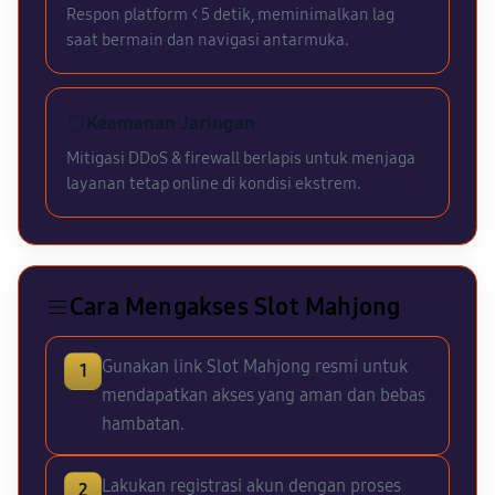
Respon platform < 5 detik, meminimalkan lag
saat bermain dan navigasi antarmuka.
Keamanan Jaringan
Mitigasi DDoS & firewall berlapis untuk menjaga
layanan tetap online di kondisi ekstrem.
Cara Mengakses Slot Mahjong
Gunakan link Slot Mahjong resmi untuk
mendapatkan akses yang aman dan bebas
hambatan.
Lakukan registrasi akun dengan proses